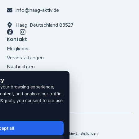
info@haag-aktiv.de
Haag, Deutschland 83527
Kontakt
Mitglieder
Veranstaltungen
Nachrichten
Über uns
cy
Rechtliches
 your browsing experience,
Impressum
ontent, and analyze our traffic.
Datenschutz
l&quot;, you consent to our use
AGB´s
2026. Alle Rechte vorbehalten.
ept all
Datenschutzrichtlinien
Impressum
Cookie-Einstellungen