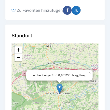
Zu Favoriten hinzufügen
Standort
+
−
×
Lerchenberger Str. 6,83527 Haag,Haag