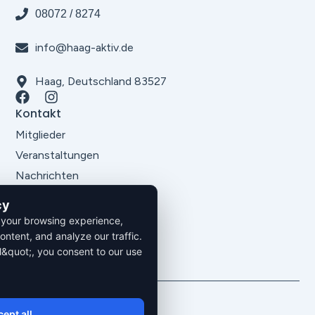
08072 / 8274
info@haag-aktiv.de
Haag, Deutschland 83527
Kontakt
Mitglieder
Veranstaltungen
Nachrichten
Über uns
cy
Rechtliches
 your browsing experience,
Impressum
ontent, and analyze our traffic.
Datenschutz
l&quot;, you consent to our use
AGB´s
2026. Alle Rechte vorbehalten.
ept all