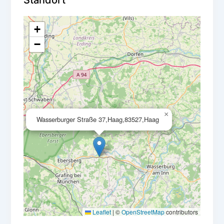
Standort
+
−
×
Wasserburger Straße 37,Haag,83527,Haag
Leaflet
|
©
OpenStreetMap
contributors