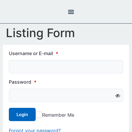
Inhalt
springen
Listing Form
Username or E-mail
*
Password
*
Login
Remember Me
Forgot your password?