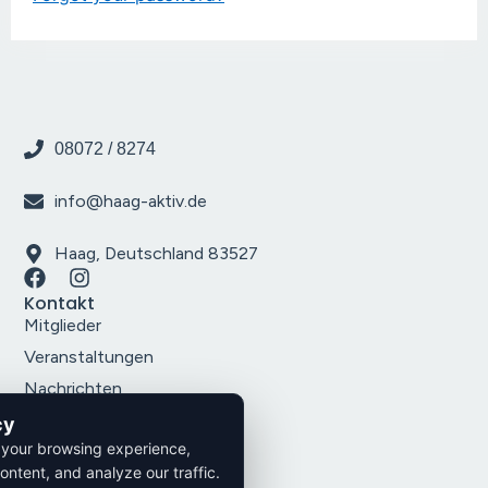
08072 / 8274
info@haag-aktiv.de
Haag, Deutschland 83527
Kontakt
Mitglieder
Veranstaltungen
Nachrichten
Über uns
cy
Rechtliches
 your browsing experience,
Impressum
ontent, and analyze our traffic.