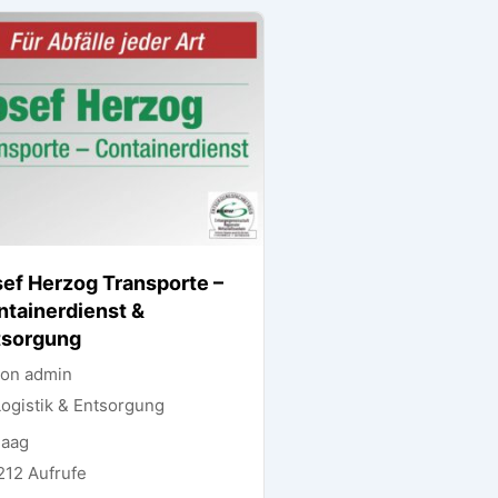
ef Herzog Transporte –
ntainerdienst &
tsorgung
on admin
Logistik & Entsorgung
aag
212 Aufrufe