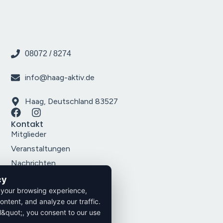
08072 / 8274
info@haag-aktiv.de
Haag, Deutschland 83527
Kontakt
Mitglieder
Veranstaltungen
Nachrichten
Über uns
cy
Rechtliches
 your browsing experience,
Impressum
ontent, and analyze our traffic.
Datenschutz
l&quot;, you consent to our use