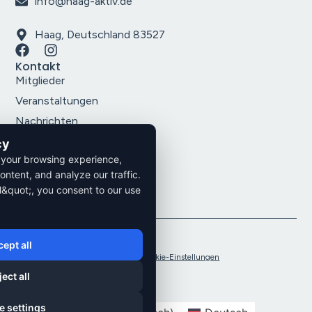
info@haag-aktiv.de
Haag, Deutschland 83527
Kontakt
Mitglieder
Veranstaltungen
Nachrichten
Über uns
cy
Rechtliches
 your browsing experience,
Impressum
ontent, and analyze our traffic.
Datenschutz
l&quot;, you consent to our use
AGB´s
2026. Alle Rechte vorbehalten.
ept all
Datenschutzrichtlinien
Impressum
Cookie-Einstellungen
ect all
e settings